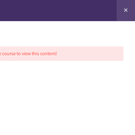
0
HỌC VIÊN
BLOG
LIÊN HỆ
e course to view this content!
LIÊN HỆ
Số 11, Đường 13, Cư xá Đài Rada,
Phường 13, Quận 6, Tp. HCM