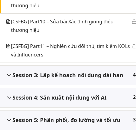
thương hiệu
Marke
hành trình không ngừng khám
phá, học hỏi và thành công của
Marke
[CSFBG] Part10 – Sửa bài Xác định giọng điệu
những người yêu thích marketing.
Nắm b
thương hiệu
[CSFBG] Part11 – Nghiên cứu đối thủ, tìm kiếm KOLs
và Influencers
Session 3: Lập kế hoạch nội dung dài hạn
4
Session 4: Sản xuất nội dung với AI
2
Session 5: Phân phối, đo lường và tối ưu
3