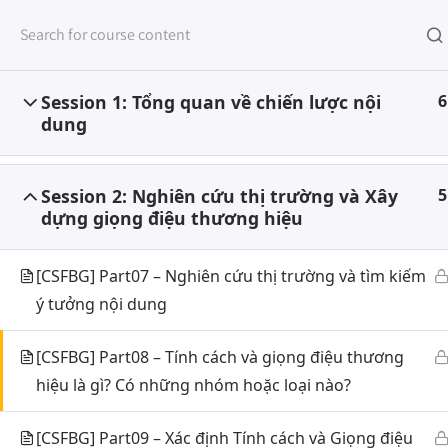
Session 1: Tổng quan về chiến lược nội
6
dung
TRAN
Home
All Courses
Marketing
Digital Marketing
Session 2: Nghiên cứu thị trường và Xây
5
dựng giọng điệu thương hiệu
[CSFBG] Part07 – Nghiên cứu thị trường và tìm kiếm
VỀ STUDY HUB
KHÓA
ý tưởng nội dung
[CSFBG] Part08 – Tính cách và giọng điệu thương
hiệu là gì? Có những nhóm hoặc loại nào?
Chuyê
STUDY HUB là nền tảng học tập
trực tuyến của Công ty Cổ phần
Hoạch
[CSFBG] Part09 – Xác định Tính cách và Giọng điệu
WMS. STUDY HUB sẽ là nơi bắt đầu