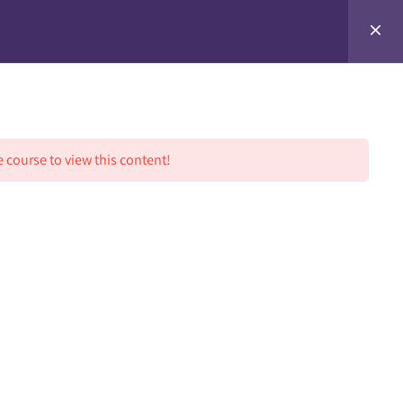
0
HỌC VIÊN
BLOG
LIÊN HỆ
e course to view this content!
LIÊN HỆ
Số 11, Đường 13, Cư xá Đài Rada,
Phường 13, Quận 6, Tp. HCM