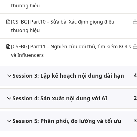
thương hiệu
Marke
hành trình không ngừng khám
phá, học hỏi và thành công của
Marke
[CSFBG] Part10 – Sửa bài Xác định giọng điệu
những người yêu thích marketing.
Nắm b
thương hiệu
[CSFBG] Part11 – Nghiên cứu đối thủ, tìm kiếm KOLs
và Influencers
Session 3: Lập kế hoạch nội dung dài hạn
4
Session 4: Sản xuất nội dung với AI
2
Session 5: Phân phối, đo lường và tối ưu
3