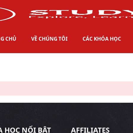
New Course: Big Marketing Program
Xem ngay
G CHỦ
VỀ CHÚNG TÔI
CÁC KHÓA HỌC
 HỌC NỔI BẬT
AFFILIATES