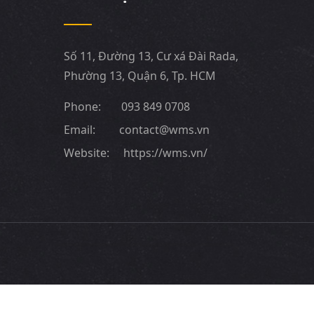
Số 11, Đường 13, Cư xá Đài Rada,
Phường 13, Quận 6, Tp. HCM
Phone:
093 849 0708
Email:
contact@wms.vn
Website:
https://wms.vn/