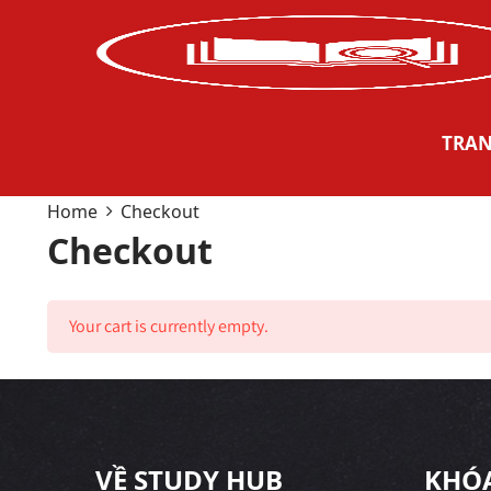
TRAN
Home
Checkout
Checkout
Your cart is currently empty.
VỀ STUDY HUB
KHÓA