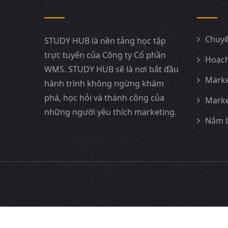
Chuyê
STUDY HUB là nền tảng học tập
trực tuyến của Công ty Cổ phần
Hoạch
WMS. STUDY HUB sẽ là nơi bắt đầu
Marke
hành trình không ngừng khám
phá, học hỏi và thành công của
Marke
những người yêu thích marketing.
Nắm b